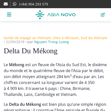
(+84) 904 293 579
Guide de voyage au Vietnam
,
Sites à découvir
,
Sud du Vietnam
•
22/09/2018
•
par
Nguyen Trong Luong
Delta Du Mékong
Le
Mékong
est un fleuve de l’Asia du Sud Est, le dixième
du monde et le quatrième fleuve de l’Asia par le débit,
3
son débit moyen atteignant 284 km
d’eau par an. Les
chiffres concernant sa longueur varient de 4 350
à 4 909 km. Il traverse 6 pays : Chine, Birmanie,
Thaïlande, Laos, Cambodge et Vietnam.
Le
Delta du Mékong
est bien plus qu’une simple région
géographique : il constitue l’âme agricole et fluviale du