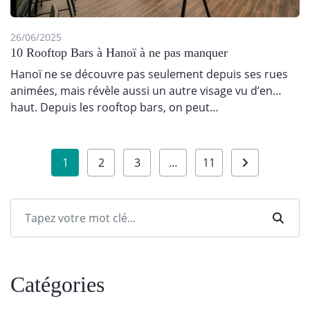
26/06/2025
10 Rooftop Bars à Hanoï à ne pas manquer
Hanoï ne se découvre pas seulement depuis ses rues
animées, mais révèle aussi un autre visage vu d’en
haut. Depuis les rooftop bars, on peut…
Pagination
1
2
3
…
11
des
publications
Catégories