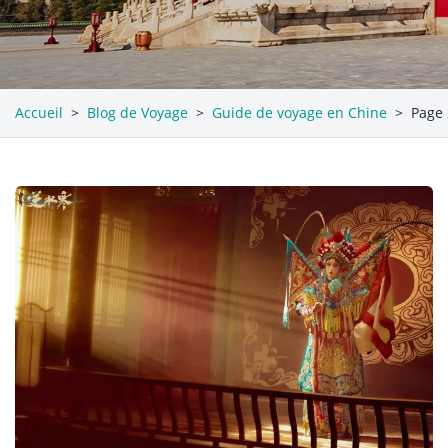
Accueil
>
Blog de Voyage
>
Guide de voyage en Chine
>
Page 