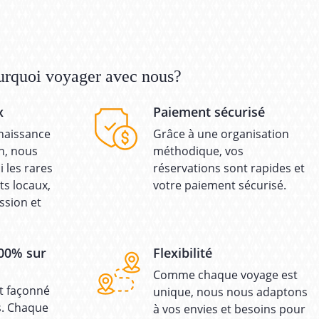
urquoi voyager avec nous?
x
Paiement sécurisé
naissance
Grâce à une organisation
in, nous
méthodique, vos
 les rares
réservations sont rapides et
ts locaux,
votre paiement sécurisé.
ssion et
00% sur
Flexibilité
Comme chaque voyage est
t façonné
unique, nous nous adaptons
s. Chaque
à vos envies et besoins pour