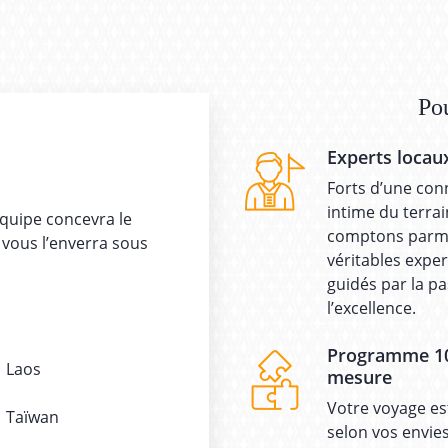
Po
Experts locau
Forts d’une con
intime du terra
équipe concevra le
comptons parmi
 vous l’enverra sous
véritables exper
guidés par la pa
l’excellence.
Programme 1
Laos
mesure
Votre voyage es
Taïwan
selon vos envie