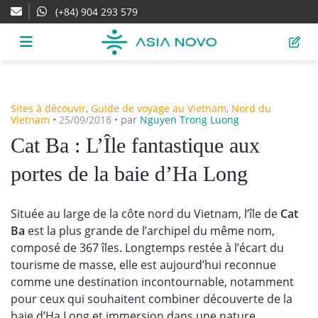
(+84) 904 293 579
Sites à découvir
,
Guide de voyage au Vietnam
,
Nord du
Vietnam
•
25/09/2018
•
par
Nguyen Trong Luong
Cat Ba : L’Île fantastique aux
portes de la baie d’Ha Long
Située au large de la côte nord du Vietnam, l’île de
Cat
Ba
est la plus grande de l’archipel du même nom,
composé de 367 îles. Longtemps restée à l’écart du
tourisme de masse, elle est aujourd’hui reconnue
comme une destination incontournable, notamment
pour ceux qui souhaitent combiner découverte de la
baie d’Ha Long et immersion dans une nature