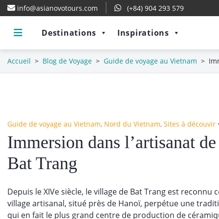
info@asianovotours.com
(+84) 904 293 579
Destinations
Inspirations
Accueil
>
Blog de Voyage
>
Guide de voyage au Vietnam
>
Imm
Guide de voyage au Vietnam
,
Nord du Vietnam
,
Sites à découvir
Immersion dans l’artisanat de
Bat Trang
Depuis le XIVe siècle, le village de Bat Trang est recon
village artisanal, situé près de Hanoï, perpétue une tradi
qui en fait le plus grand centre de production de cérami