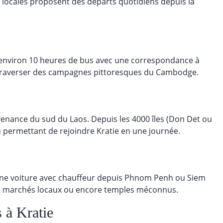
s locales proposent des départs quotidiens depuis la
 environ 10 heures de bus avec une correspondance à
 traverser des campagnes pittoresques du Cambodge.
venance du sud du Laos. Depuis les 4000 îles (Don Det ou
u permettant de rejoindre Kratie en une journée.
r une voiture avec chauffeur depuis Phnom Penh ou Siem
es, marchés locaux ou encore temples méconnus.
s à Kratie