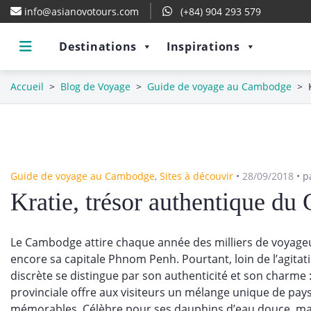
info@asianovotours.com
(+84) 904 293 579
Destinations
Inspirations
Accueil
>
Blog de Voyage
>
Guide de voyage au Cambodge
>
Guide de voyage au Cambodge
,
Sites à découvir
•
28/09/2018
•
p
Kratie, trésor authentique d
Le Cambodge attire chaque année des milliers de voyageu
encore sa capitale Phnom Penh. Pourtant, loin de l’agitati
discrète se distingue par son authenticité et son charme 
provinciale offre aux visiteurs un mélange unique de pays
mémorables. Célèbre pour ses dauphins d’eau douce, mais