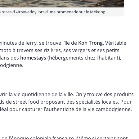
ns roses d »Irrawaddy lors d’une promenade sur le Mékong
minutes de ferry, se trouve l’île de
Koh Trong
. Véritable
moto à travers ses rizières, ses vergers et ses petits
s dans des
homestays
(hébergements chez l’habitant),
bodgienne.
r la vie quotidienne de la ville. On y trouve des produits
nds de street food proposant des spécialités locales. Pour
éal pour capturer l’authenticité de la vie cambodgienne.
de l’époque coloniale française. Même si certains sont