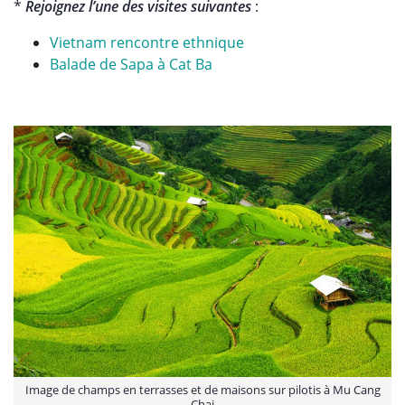
*
Rejoignez l’une des visites suivantes
:
Vietnam rencontre ethnique
Balade de Sapa à Cat Ba
Image de champs en terrasses et de maisons sur pilotis à Mu Cang
Chai