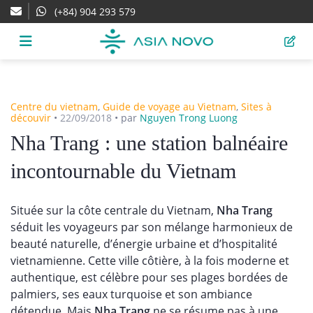
(+84) 904 293 579
Centre du vietnam
,
Guide de voyage au Vietnam
,
Sites à
découvir
•
22/09/2018
•
par
Nguyen Trong Luong
Nha Trang : une station balnéaire
incontournable du Vietnam
Située sur la côte centrale du Vietnam,
Nha Trang
séduit les voyageurs par son mélange harmonieux de
beauté naturelle, d’énergie urbaine et d’hospitalité
vietnamienne. Cette ville côtière, à la fois moderne et
authentique, est célèbre pour ses plages bordées de
palmiers, ses eaux turquoise et son ambiance
détendue. Mais
Nha Trang
ne se résume pas à une