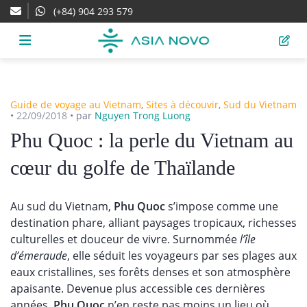
(+84) 904 293 579
Guide de voyage au Vietnam
,
Sites à découvir
,
Sud du Vietnam
•
22/09/2018
•
par
Nguyen Trong Luong
Phu Quoc : la perle du Vietnam au
cœur du golfe de Thaïlande
Au sud du Vietnam,
Phu Quoc
s’impose comme une
destination phare, alliant paysages tropicaux, richesses
culturelles et douceur de vivre. Surnommée
l’île
d’émeraude
, elle séduit les voyageurs par ses plages aux
eaux cristallines, ses forêts denses et son atmosphère
apaisante. Devenue plus accessible ces dernières
années,
Phu Quoc
n’en reste pas moins un lieu où