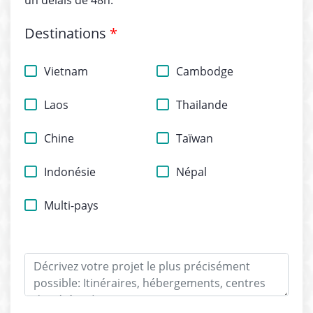
un delais de 48h.
Destinations
*
Vietnam
Cambodge
Laos
Thailande
Chine
Taïwan
Indonésie
Népal
Multi-pays