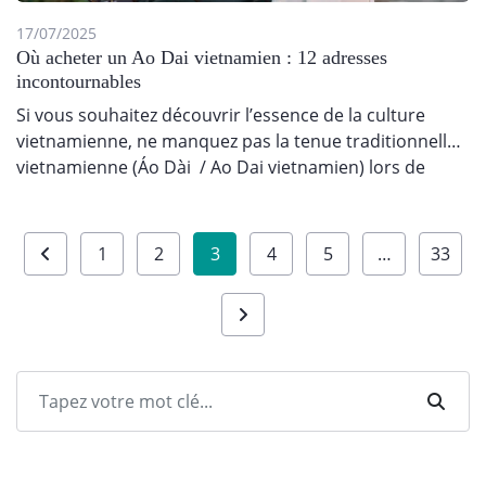
17/07/2025
Où acheter un Ao Dai vietnamien : 12 adresses
incontournables
Si vous souhaitez découvrir l’essence de la culture
vietnamienne, ne manquez pas la tenue traditionnelle
vietnamienne (Áo Dài / Ao Dai vietnamien) lors de
votre…
Pagination
1
2
3
4
5
…
33
des
publications