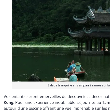
Balade tranquille en sampan à rames sur la
Vos enfants seront émerveillés de découvrir ce décor natu
Kong
. Pour une expérience inoubliable, séjournez au
Tam
autour d’une piscine offrant une vue imprenable sur les 