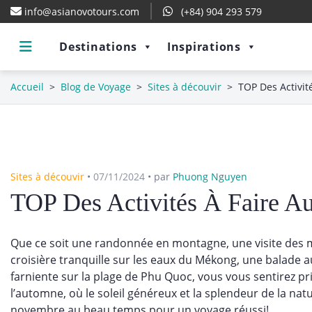
info@asianovotours.com
(+84) 904 293 579
Destinations
Inspirations
Accueil
>
Blog de Voyage
>
Sites à découvir
>
TOP Des Activi
Sites à découvir
•
07/11/2024
•
par
Phuong Nguyen
TOP Des Activités À Faire 
Que ce soit une randonnée en montagne, une visite des m
croisière tranquille sur les eaux du Mékong, une balade a
farniente sur la plage de Phu Quoc, vous vous sentirez pri
l’automne, où le soleil généreux et la splendeur de la n
novembre au beau temps pour un voyage réussi!