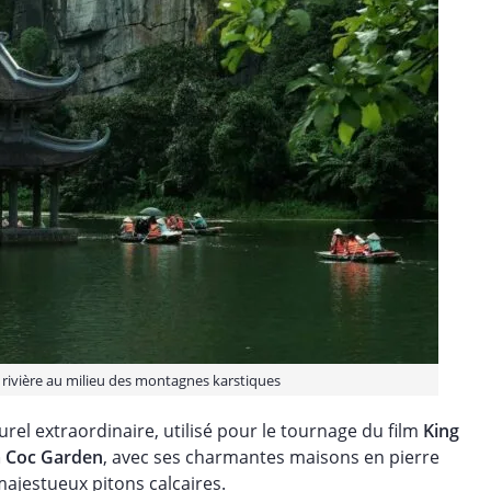
 rivière au milieu des montagnes karstiques
rel extraordinaire, utilisé pour le tournage du film
King
 Coc Garden
, avec ses charmantes maisons en pierre
majestueux pitons calcaires.