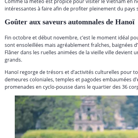
Comme la météo est propice pour visiter le Vietnam en n
intéressantes à faire afin de profiter pleinement du pays 
Goûter aux saveurs automnales de Hanoï
Fin octobre et début novembre, c’est le moment idéal pou
sont ensoleillées mais agréablement fraîches, baignées d’
Flâner dans les ruelles animées de la vieille ville devient un
grands.
Hanoï regorge de trésors et d’activités culturelles pour to
demeures coloniales, temples et pagodes embaumées d’en
promenades en cyclo-pousse dans le quartier des 36 corp