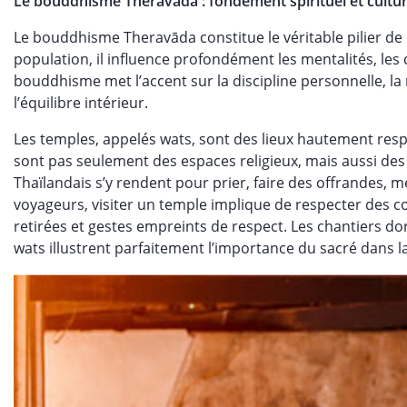
Le bouddhisme Theravāda : fondement spirituel et cultur
Le bouddhisme Theravāda constitue le véritable pilier de l
population, il influence profondément les mentalités, les
bouddhisme met l’accent sur la discipline personnelle, la
l’équilibre intérieur.
Les temples, appelés wats, sont des lieux hautement resp
sont pas seulement des espaces religieux, mais aussi des
Thaïlandais s’y rendent pour prier, faire des offrandes, m
voyageurs, visiter un temple implique de respecter des co
retirées et gestes empreints de respect. Les chantiers do
wats illustrent parfaitement l’importance du sacré dans la