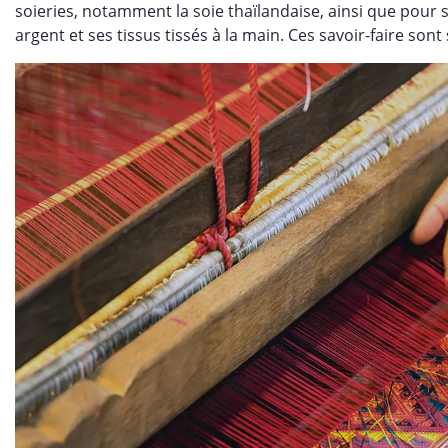
soieries, notamment la soie thaïlandaise, ainsi que pour 
argent et ses tissus tissés à la main. Ces savoir-faire so