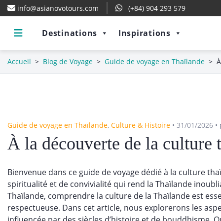
info@asianovotours.com
(+84) 904 293 579
Destinations
Inspirations
Accueil
>
Blog de Voyage
>
Guide de voyage en Thaïlande
>
À
Guide de voyage en Thaïlande
,
Culture & Histoire
•
31/01/2026
•
À la découverte de la culture 
Bienvenue dans ce guide de voyage dédié à la culture tha
spiritualité et de convivialité qui rend la Thaïlande inou
Thaïlande, comprendre la culture de la Thaïlande est ess
respectueuse. Dans cet article, nous explorerons les aspe
influencée par des siècles d’histoire et de bouddhisme. Qu