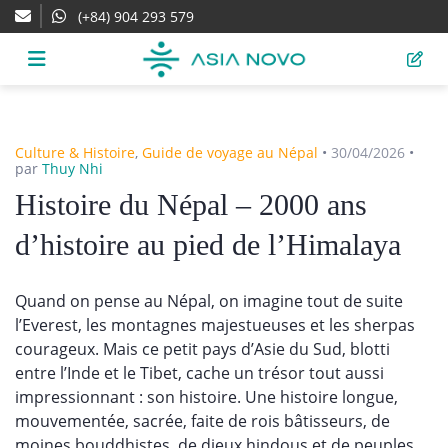
(+84) 904 293 579
Culture & Histoire
,
Guide de voyage au Népal
•
30/04/2026
•
par
Thuy Nhi
Histoire du Népal – 2000 ans
d’histoire au pied de l’Himalaya
Quand on pense au Népal, on imagine tout de suite
l’Everest, les montagnes majestueuses et les sherpas
courageux. Mais ce petit pays d’Asie du Sud, blotti
entre l’Inde et le Tibet, cache un trésor tout aussi
impressionnant : son histoire. Une histoire longue,
mouvementée, sacrée, faite de rois bâtisseurs, de
moines bouddhistes, de dieux hindous et de peuples