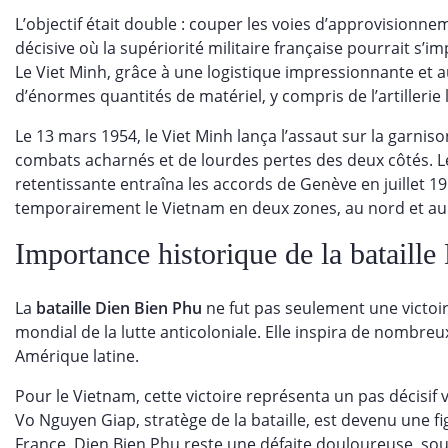
L’objectif était double : couper les voies d’approvisionne
décisive où la supériorité militaire française pourrait s’i
Le Viet Minh, grâce à une logistique impressionnante et a
d’énormes quantités de matériel, y compris de l’artilleri
Le 13 mars 1954, le Viet Minh lança l’assaut sur la garnis
combats acharnés et de lourdes pertes des deux côtés. Le 
retentissante entraîna les accords de Genève en juillet 195
temporairement le Vietnam en deux zones, au nord et au 
Importance historique de la bataill
La
bataille Dien Bien Phu
ne fut pas seulement une victoir
mondial de la lutte anticoloniale. Elle inspira de nombre
Amérique latine.
Pour le Vietnam, cette victoire représenta un pas décisif v
Vo Nguyen Giap, stratège de la bataille, est devenu une fi
France, Dien Bien Phu reste une défaite douloureuse, s