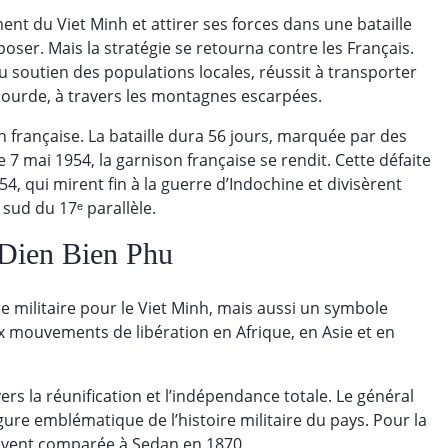
ment du Viet Minh et attirer ses forces dans une bataille
mposer. Mais la stratégie se retourna contre les Français.
u soutien des populations locales, réussit à transporter
e lourde, à travers les montagnes escarpées.
on française. La bataille dura 56 jours, marquée par des
7 mai 1954, la garnison française se rendit. Cette défaite
4, qui mirent fin à la guerre d’Indochine et divisèrent
sud du 17ᵉ parallèle.
e Dien Bien Phu
e militaire pour le Viet Minh, mais aussi un symbole
ux mouvements de libération en Afrique, en Asie et en
ers la réunification et l’indépendance totale. Le général
gure emblématique de l’histoire militaire du pays. Pour la
ouvent comparée à Sedan en 1870.