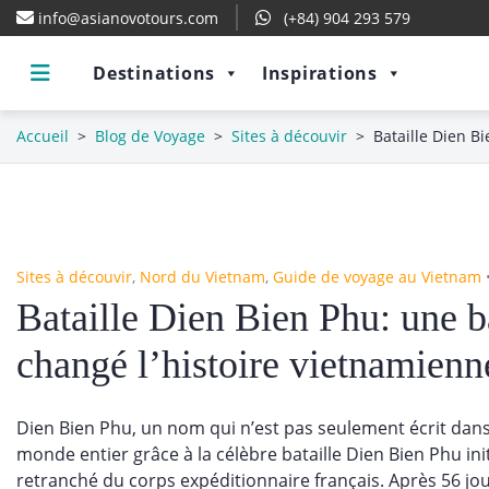
info@asianovotours.com
(+84) 904 293 579
Destinations
Inspirations
Accueil
>
Blog de Voyage
>
Sites à découvir
>
Bataille Dien B
Sites à découvir
,
Nord du Vietnam
,
Guide de voyage au Vietnam
Bataille Dien Bien Phu: une b
changé l’histoire vietnamienn
Dien Bien Phu, un nom qui n’est pas seulement écrit dan
monde entier grâce à la célèbre bataille Dien Bien Phu in
retranché du corps expéditionnaire français. Après 56 jo