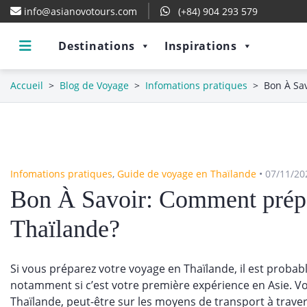
info@asianovotours.com
(+84) 904 293 579
Destinations
Inspirations
Accueil
>
Blog de Voyage
>
Infomations pratiques
>
Bon À Sa
Infomations pratiques
,
Guide de voyage en Thaïlande
•
07/11/2
Bon À Savoir: Comment prépa
Thaïlande?
Si vous préparez votre voyage en Thaïlande, il est prob
notamment si c’est votre première expérience en Asie. 
Thaïlande, peut-être sur les moyens de transport à traver