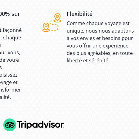
00% sur
Flexibilité
Comme chaque voyage est
t façonné
unique, nous nous adaptons
s. Chaque
à vos envies et besoins pour
u
vous offrir une expérience
our vous,
des plus agréables, en toute
 de votre
liberté et sérénité.
s
oisissez
oyage et
ansformer
lité.