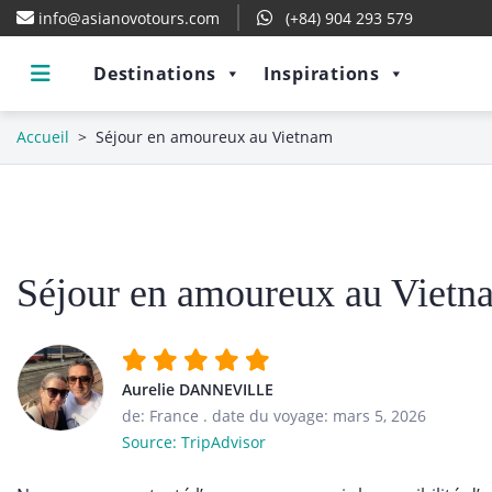
info@asianovotours.com
(+84) 904 293 579
Destinations
Inspirations
Accueil
>
Séjour en amoureux au Vietnam
Séjour en amoureux au Vietn
Aurelie DANNEVILLE
de: France
.
date du voyage: mars 5, 2026
Source: TripAdvisor