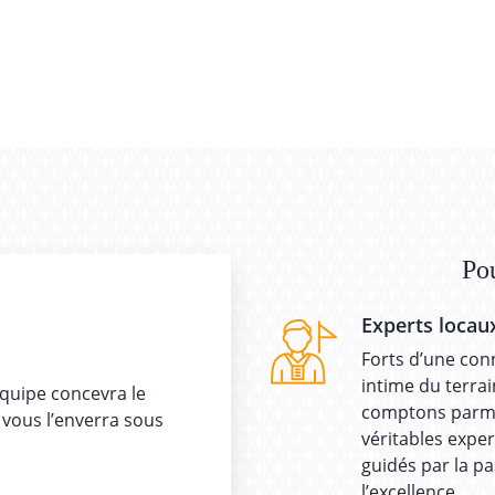
Po
Experts locau
Forts d’une con
intime du terra
équipe concevra le
comptons parmi
 vous l’enverra sous
véritables exper
guidés par la pa
l’excellence.