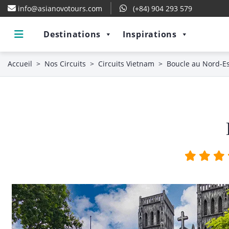
info@asianovotours.com
(+84) 904 293 579
Destinations
Inspirations
Accueil
>
Nos Circuits
>
Circuits Vietnam
>
Boucle au Nord-E