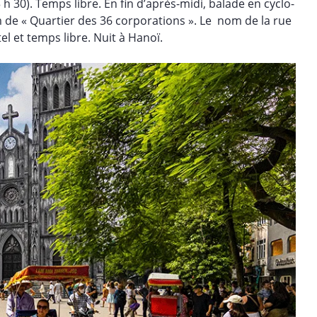
h 30). Temps libre. En fin d’après-midi, balade en cyclo-
 de « Quartier des 36 corporations ». Le nom de la rue
el et temps libre. Nuit à Hanoï.