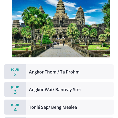
JOUR
Angkor Thom / Ta Prohm
2
JOUR
Angkor Wat/ Banteay Srei
3
JOUR
Tonlé Sap/ Beng Mealea
4