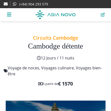
(+84) 904 293 579
Circuits Cambodge
Cambodge détente
12 Jours / 11 nuits
Voyage de noces
,
Voyages culinaire
,
Voyages bien-
être
€ 1570
À partir de