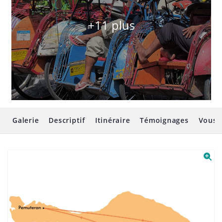
+11 plus
Galerie
Descriptif
Itinéraire
Témoignages
Vous 