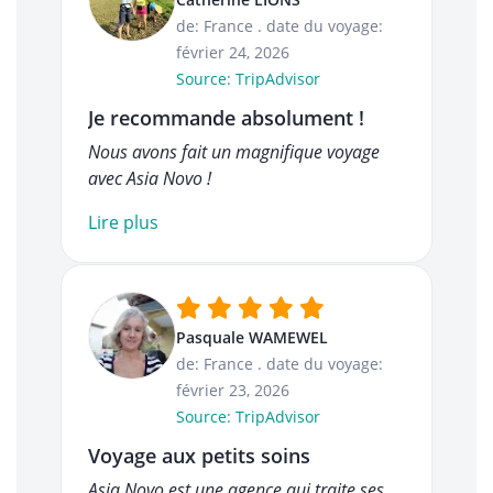
de: France
.
date du voyage:
février 24, 2026
Source: TripAdvisor
Je recommande absolument !
Nous avons fait un magnifique voyage
avec Asia Novo !
Lire plus
Pasquale WAMEWEL
de: France
.
date du voyage:
février 23, 2026
Source: TripAdvisor
Voyage aux petits soins
Asia Novo est une agence qui traite ses