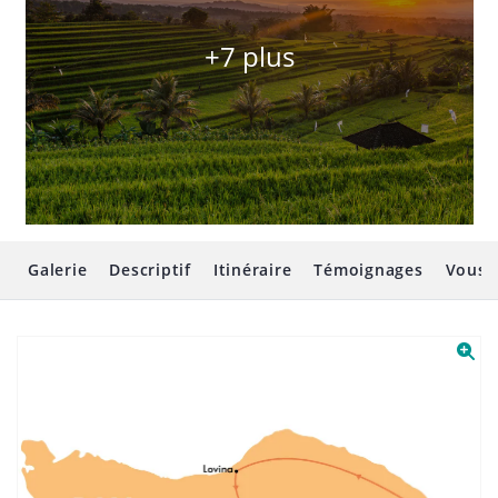
+7 plus
Galerie
Descriptif
Itinéraire
Témoignages
Vous 