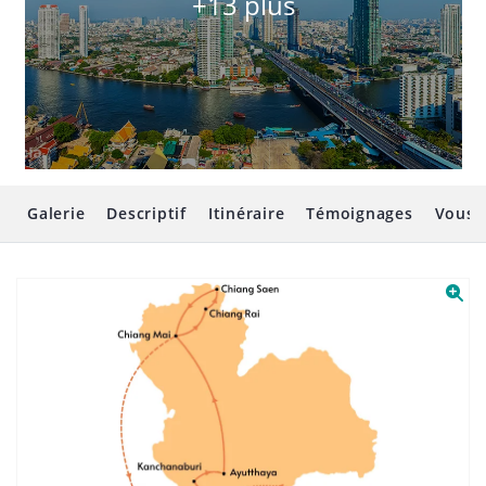
+13 plus
Galerie
Descriptif
Itinéraire
Témoignages
Vous 