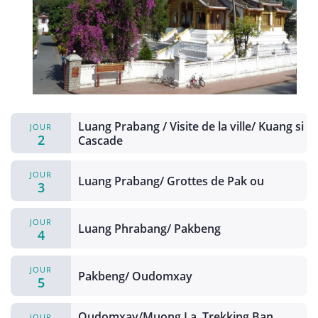
Luang Prabang / Visite de la ville/ Kuang si
JOUR
2
Cascade
JOUR
Luang Prabang/ Grottes de Pak ou
3
JOUR
Luang Phrabang/ Pakbeng
4
JOUR
Pakbeng/ Oudomxay
5
Oudomxay/Muong La, Trekking Ban
JOUR