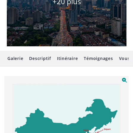
+20 plus
Galerie
Descriptif
Itinéraire
Témoignages
Vous 