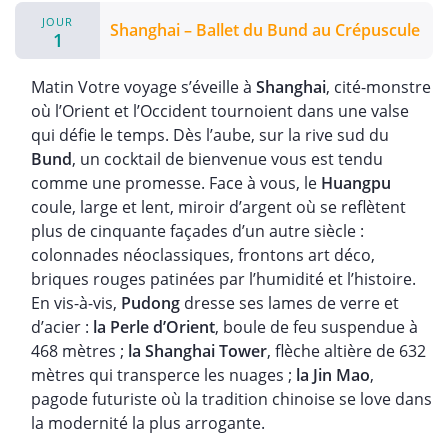
JOUR
Shanghai – Ballet du Bund au Crépuscule
1
Matin Votre voyage s’éveille à
Shanghai
, cité-monstre
où l’Orient et l’Occident tournoient dans une valse
qui défie le temps. Dès l’aube, sur la rive sud du
Bund
, un cocktail de bienvenue vous est tendu
comme une promesse. Face à vous, le
Huangpu
coule, large et lent, miroir d’argent où se reflètent
plus de cinquante façades d’un autre siècle :
colonnades néoclassiques, frontons art déco,
briques rouges patinées par l’humidité et l’histoire.
En vis-à-vis,
Pudong
dresse ses lames de verre et
d’acier :
la Perle d’Orient
, boule de feu suspendue à
468 mètres ;
la Shanghai Tower
, flèche altière de 632
mètres qui transperce les nuages ;
la Jin Mao
,
pagode futuriste où la tradition chinoise se love dans
la modernité la plus arrogante.