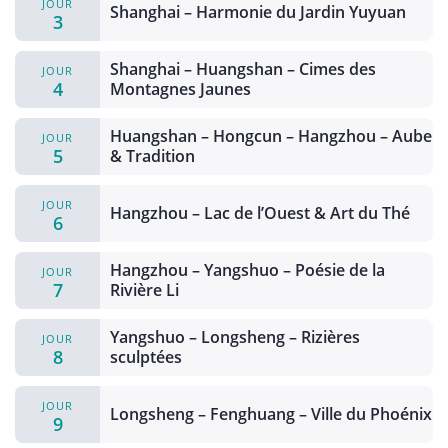
JOUR
Shanghai – Harmonie du Jardin Yuyuan
3
Shanghai – Huangshan – Cimes des
JOUR
4
Montagnes Jaunes
Huangshan – Hongcun – Hangzhou – Aube
JOUR
5
& Tradition
JOUR
Hangzhou – Lac de l’Ouest & Art du Thé
6
Hangzhou – Yangshuo – Poésie de la
JOUR
7
Rivière Li
Yangshuo – Longsheng – Rizières
JOUR
8
sculptées
JOUR
Longsheng – Fenghuang – Ville du Phoénix
9