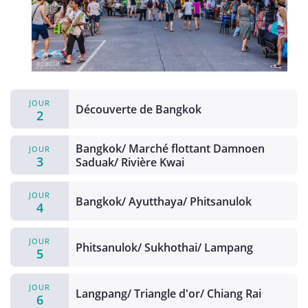
JOUR
Découverte de Bangkok
2
Bangkok/ Marché flottant Damnoen
JOUR
3
Saduak/ Rivière Kwai
JOUR
Bangkok/ Ayutthaya/ Phitsanulok
4
JOUR
Phitsanulok/ Sukhothai/ Lampang
5
JOUR
Langpang/ Triangle d'or/ Chiang Rai
6