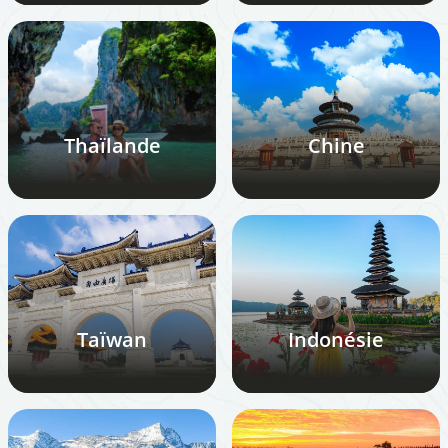
Thaïlande
Chine
Taïwan
Indonésie