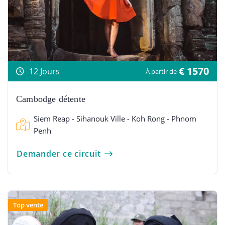
€ 1570
12 Jours
À partir de
Cambodge détente
Siem Reap - Sihanouk Ville - Koh Rong - Phnom
Penh
Demander ce circuit
Top vente