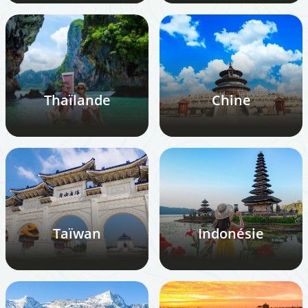
Thaïlande
Chine
Taïwan
Indonésie