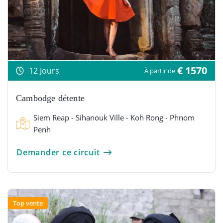
€ 1570
12 Jours
À partir de
Cambodge détente
Siem Reap - Sihanouk Ville - Koh Rong - Phnom
Penh
Demander ce circuit
Top vente