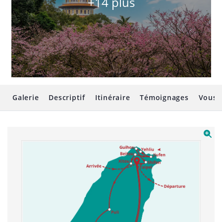
+14 plus
Galerie
Descriptif
Itinéraire
Témoignages
Vous 