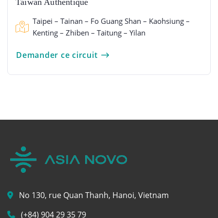
Taïwan Authentique
Taipei – Tainan – Fo Guang Shan – Kaohsiung –
Kenting – Zhiben – Taitung – Yilan
Demander ce circuit
No 130, rue Quan Thanh, Hanoi, Vietnam
(+84) 904 29 35 79