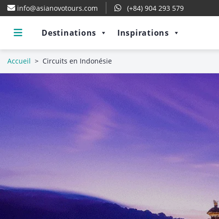
info@asianovotours.com
(+84) 904 293 579
Destinations
Inspirations
Accueil
>
Circuits en Indonésie